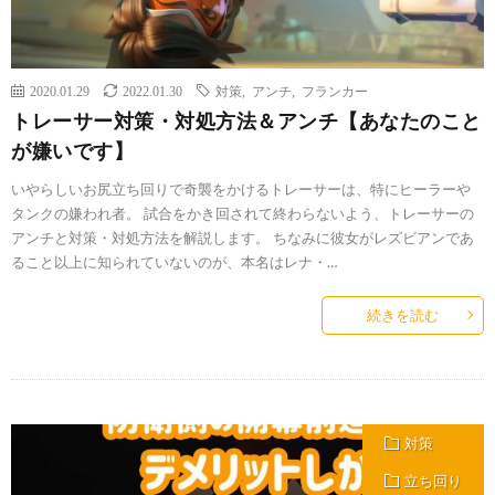
2020.01.29
2022.01.30
対策
,
アンチ
,
フランカー
トレーサー対策・対処方法＆アンチ【あなたのこと
が嫌いです】
いやらしいお尻立ち回りで奇襲をかけるトレーサーは、特にヒーラーや
タンクの嫌われ者。 試合をかき回されて終わらないよう、トレーサーの
アンチと対策・対処方法を解説します。 ちなみに彼女がレズビアンであ
ること以上に知られていないのが、本名はレナ・…
続きを読む
対策
立ち回り