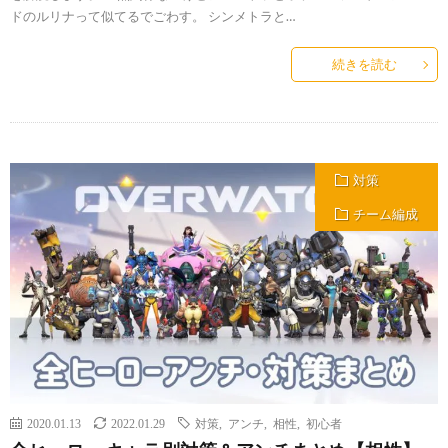
ドのルリナって似てるでごわす。 シンメトラと…
続きを読む
対策
チーム編成
2020.01.13
2022.01.29
対策
,
アンチ
,
相性
,
初心者