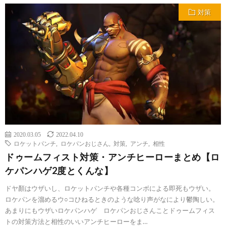
対策
2020.03.05
2022.04.10
ロケットパンチ
,
ロケパンおじさん
,
対策
,
アンチ
,
相性
ドゥームフィスト対策・アンチヒーローまとめ【ロ
ケパンハゲ2度とくんな】
ドヤ顏はウザいし、ロケットパンチや各種コンボによる即死もウザい。
ロケパンを溜めるウ○コひねるときのような唸り声がなにより鬱陶しい。
あまりにもウザいロケパンハゲ ロケパンおじさんことドゥームフィス
トの対策方法と相性のいいアンチヒーローをま…