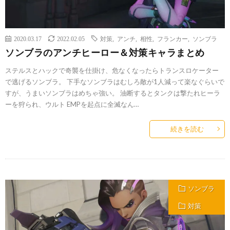
2020.03.17
2022.02.05
対策
,
アンチ
,
相性
,
フランカー
,
ソンブラ
ソンブラのアンチヒーロー＆対策キャラまとめ
ステルスとハックで奇襲を仕掛け、危なくなったらトランスロケーター
で逃げるソンブラ。 下手なソンブラはむしろ敵が1人減って楽なぐらいで
すが、うまいソンブラはめちゃ強い。 油断するとタンクは撃たれヒーラ
ーを狩られ、ウルト EMPを起点に全滅なん…
続きを読む
ソンブラ
対策