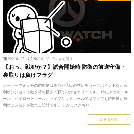
2020.01.27
2022.01.30
立ち回り
【おっ、戦犯か？】試合開始時 防衛の前進守備・
裏取りは負けフラグ
オーバーウォッチの防衛側は高台や入口の狭いチョークポイントなど有
利ポジションで敵を待ち構えて戦うのがセオリーです。 特にアサルトル
ール、ペイロードルール、ハイブリッドルールではマップも防衛側が有
利ポジションを取れる設計です。 しかしときおり…
続きを読む