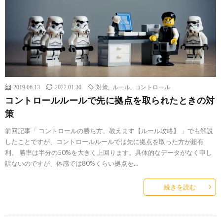
2019.06.13
2022.01.30
対策
,
ルール
,
コントロール
コントロールルールで先に拠点を取られたときの対
策
前回記事「 コントロールの勝ち方、教えます【ルール攻略】 」でも解説
したことですが、コントロールルールでは先に拠点を取った方が超有
利。 勝率は半分の50%を大きく上回ります。具体的なデータがなく申し
訳ないのですが、体感では80%くらい拠点を…
続きを読む