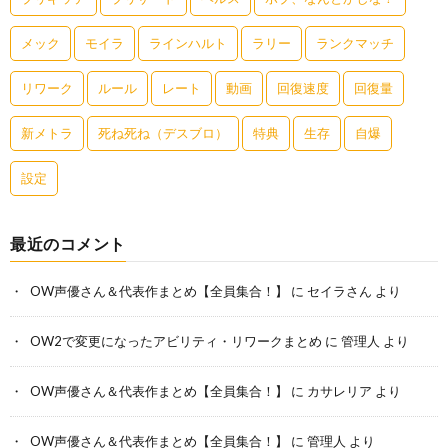
メック
モイラ
ラインハルト
ラリー
ランクマッチ
リワーク
ルール
レート
動画
回復速度
回復量
新メトラ
死ね死ね（デスブロ）
特典
生存
自爆
設定
最近のコメント
OW声優さん＆代表作まとめ【全員集合！】
に
セイラさん
より
OW2で変更になったアビリティ・リワークまとめ
に
管理人
より
OW声優さん＆代表作まとめ【全員集合！】
に
カサレリア
より
OW声優さん＆代表作まとめ【全員集合！】
に
管理人
より