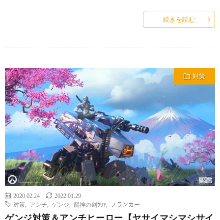
続きを読む
対策
2020.02.24
2022.01.29
対策
,
アンチ
,
ゲンジ
,
龍神の剣ｳﾜｧ
,
フランカー
ゲンジ対策＆アンチヒーロー【ヤサイマシマシサイ