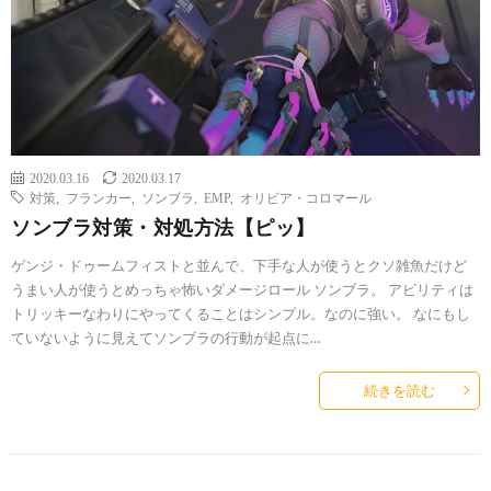
2020.03.16
2020.03.17
対策
,
フランカー
,
ソンブラ
,
EMP
,
オリビア・コロマール
ソンブラ対策・対処方法【ピッ】
ゲンジ・ドゥームフィストと並んで、下手な人が使うとクソ雑魚だけど
うまい人が使うとめっちゃ怖いダメージロール ソンブラ。 アビリティは
トリッキーなわりにやってくることはシンプル。なのに強い。 なにもし
ていないように見えてソンブラの行動が起点に…
続きを読む