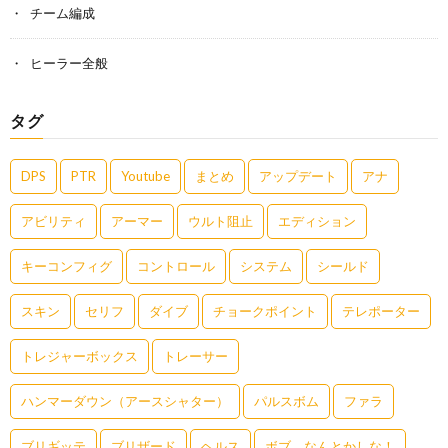
チーム編成
ヒーラー全般
タグ
DPS
PTR
Youtube
まとめ
アップデート
アナ
アビリティ
アーマー
ウルト阻止
エディション
キーコンフィグ
コントロール
システム
シールド
スキン
セリフ
ダイブ
チョークポイント
テレポーター
トレジャーボックス
トレーサー
ハンマーダウン（アースシャター）
パルスボム
ファラ
ブリギッテ
ブリザード
ヘルス
ボブ、なんとかしな！