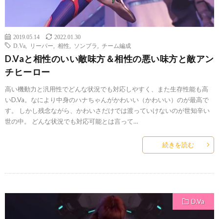
2019.05.14
2022.01.30
D.Va
,
リーパー
,
相性
,
ソンブラ
,
チーム編成
D.Vaと相性のいい敵味方＆相性の悪い味方と敵アン
チヒーロー
高い機動力と汎用性でどんな状況でも対応しやすく、また生存性能も高
いD.Va。なにより中身のハナちゃんがかわいい（かわいい）のが最高で
す。 しかし残念ながら、かわいさだけでは渡っていけないのが世知辛い
世の中。 どんな状況でも対応可能とは言って…
続きを読む
D.Va