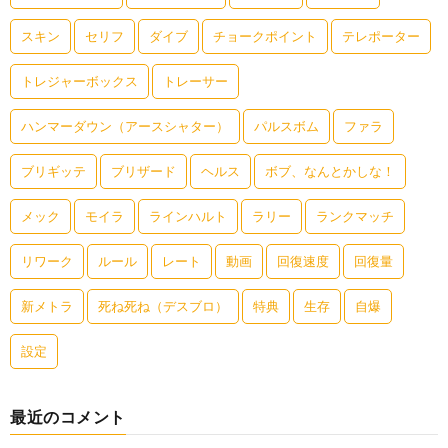
スキン
セリフ
ダイブ
チョークポイント
テレポーター
トレジャーボックス
トレーサー
ハンマーダウン（アースシャター）
パルスボム
ファラ
ブリギッテ
ブリザード
ヘルス
ボブ、なんとかしな！
メック
モイラ
ラインハルト
ラリー
ランクマッチ
リワーク
ルール
レート
動画
回復速度
回復量
新メトラ
死ね死ね（デスブロ）
特典
生存
自爆
設定
最近のコメント