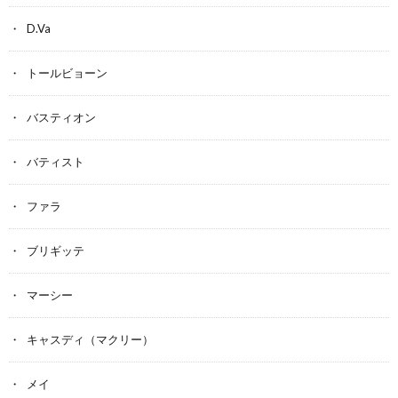
D.Va
トールビョーン
バスティオン
バティスト
ファラ
ブリギッテ
マーシー
キャスディ（マクリー）
メイ