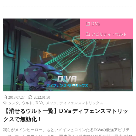
D.Va
アビリティ・ウルト
2018.07.27
2022.01.30
タンク
,
ウルト
,
D.Va
,
メック
,
ディフェンスマトリックス
【消せるウルト一覧】D.Va ディフェンスマトリッ
クスで無効化！
我らがメインヒーロー、もといメインヒロインたるD.Vaの最強アビリテ