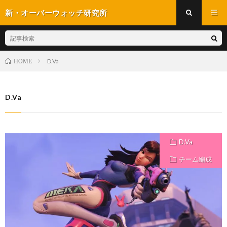
新・オーバーウォッチ研究所
D.Va
HOME
D.Va
D.Va
チーム編成