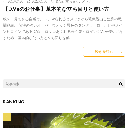
2018.07.20
2022.01.30
D.Va
,
立ち回り
,
メック
【D.Vaのお仕事】基本的な立ち回りと使い方
敵を一掃できる自爆ウルト。やられるとメックから緊急脱出し生身の戦
闘継続。 個性の強いオーバーウォッチ異色のタンクヒーロー、いやメイ
ンヒロインであるD.Va。 ロマンあふれる高性能ヒロインD.Vaを使いこな
すため、基本的な使い方と立ち回りを解…
続きを読む
RANKING