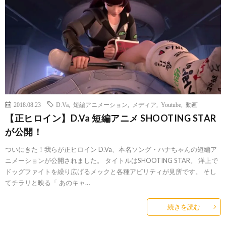
2018.08.23
D.Va
,
短編アニメーション
,
メディア
,
Youtube
,
動画
【正ヒロイン】D.Va 短編アニメ SHOOTING STAR
が公開！
ついにきた！我らが正ヒロイン D.Va、本名ソング・ハナちゃんの短編ア
ニメーションが公開されました。 タイトルはSHOOTING STAR。 洋上で
ドッグファイトを繰り広げるメックと各種アビリティが見所です。 そし
てチラリと映る「 あのキャ…
続きを読む