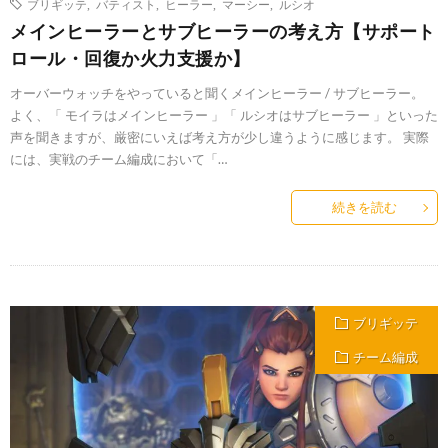
ブリギッテ
,
バティスト
,
ヒーラー
,
マーシー
,
ルシオ
メインヒーラーとサブヒーラーの考え方【サポート
ロール・回復か火力支援か】
オーバーウォッチをやっていると聞くメインヒーラー / サブヒーラー。
よく、「 モイラはメインヒーラー 」「 ルシオはサブヒーラー 」といった
声を聞きますが、厳密にいえば考え方が少し違うように感じます。 実際
には、実戦のチーム編成において「…
続きを読む
ブリギッテ
チーム編成