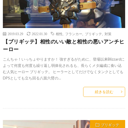
2019.03.29
2022.01.30
相性
,
フランカー
,
ブリギッテ
,
対策
【ブリギッテ】相性のいい敵と相性の悪いアンチヒ
ーロー
こんちゃ！いっちょやりますか！ 強すぎるがために、登場以来Blizzardに
よって何度も何度も繰り返し弱体化されるも、長らくメタ編成に食い込
む人気ヒーロー ブリギッテ。 ヒーラーとしてだけでなくタンクとしても
DPSとしても立ち回る八面六臂の…
続きを読む
ブリギッテ