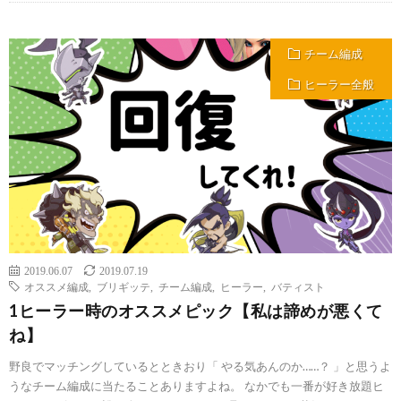
チーム編成
ヒーラー全般
2019.06.07
2019.07.19
オススメ編成
,
ブリギッテ
,
チーム編成
,
ヒーラー
,
バティスト
1ヒーラー時のオススメピック【私は諦めが悪くて
ね】
野良でマッチングしているとときおり「 やる気あんのか……？ 」と思うよ
うなチーム編成に当たることありますよね。 なかでも一番が好き放題ヒ