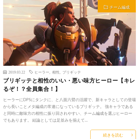
チーム編成
2019.03.22
ヒーラー
,
相性
,
ブリギッテ
ブリギッテと相性のいい・悪い味方ヒーロー【キレ
るぞ！？全員集合！】
ヒーラーにDPSにタンクに、と八面六臂の活躍で、新キャラとしての登場
から長いことメタ編成の常連になっているブリギッテ。 強キャラである
と同時に敵味方の相性に振り回されやすい、チーム編成を選ぶヒーロー
でもあります。 結論としては足並みを揃えて…
続きを読む