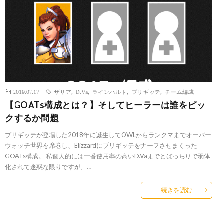
2019.07.17
ザリア
,
D.Va
,
ラインハルト
,
ブリギッテ
,
チーム編成
【GOATs構成とは？】そしてヒーラーは誰をピッ
クするか問題
ブリギッテが登場した2018年に誕生してOWLからランクマまでオーバー
ウォッチ世界を席巻し、Blizzardにブリギッテをナーフさせまくった
GOATs構成。 私個人的には一番使用率の高いD.Vaまでとばっちりで弱体
化されて迷惑な限りですが、…
続きを読む