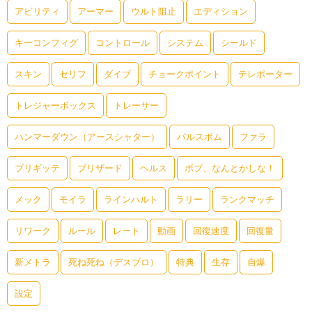
アビリティ
アーマー
ウルト阻止
エディション
キーコンフィグ
コントロール
システム
シールド
スキン
セリフ
ダイブ
チョークポイント
テレポーター
トレジャーボックス
トレーサー
ハンマーダウン（アースシャター）
パルスボム
ファラ
ブリギッテ
ブリザード
ヘルス
ボブ、なんとかしな！
メック
モイラ
ラインハルト
ラリー
ランクマッチ
リワーク
ルール
レート
動画
回復速度
回復量
新メトラ
死ね死ね（デスブロ）
特典
生存
自爆
設定