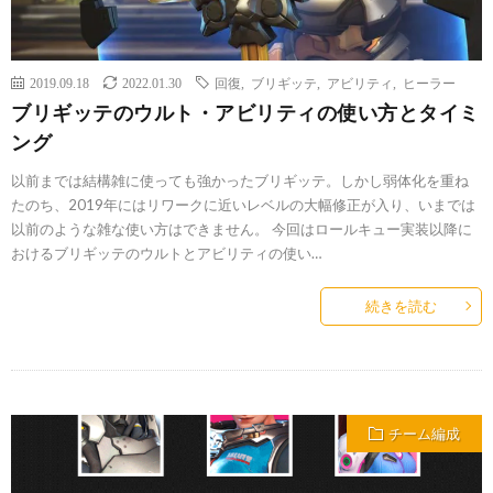
2019.09.18
2022.01.30
回復
,
ブリギッテ
,
アビリティ
,
ヒーラー
ブリギッテのウルト・アビリティの使い方とタイミ
ング
以前までは結構雑に使っても強かったブリギッテ。しかし弱体化を重ね
たのち、2019年にはリワークに近いレベルの大幅修正が入り、いまでは
以前のような雑な使い方はできません。 今回はロールキュー実装以降に
おけるブリギッテのウルトとアビリティの使い…
続きを読む
チーム編成