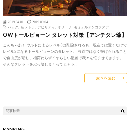
2019.04.01
2019.09.04
ハック
,
新メトラ
,
アビリティ
,
オリーサ
,
モォォルテンコァアア
OWトールビョーン タレット対策【アンチタレ爺】
こんちゃあ！ ウルトによるレベル3は削除されるも、現在では置くだけで
レベル2になるトールビョーンのタレット。 設置ではなく投げられること
で自由度が増し、相変わらずイヤらしい配置で我々を悩ませてきます。
そんなタレットをぶっ壊しまくってヒャッ…
続きを読む
RANKING