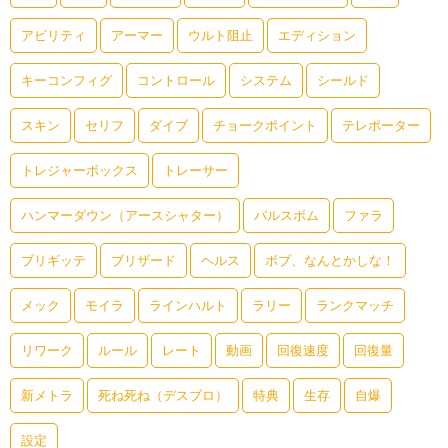
アビリティ
アーマー
ウルト阻止
エディション
キーコンフィグ
コントロール
システム
シールド
スキン
セリフ
ダイブ
チョークポイント
テレポーター
トレジャーボックス
トレーサー
ハンマーダウン（アースシャター）
パルスボム
ファラ
ブリギッテ
ブリザード
ヘルス
ボブ、なんとかしな！
メック
モイラ
ラインハルト
ラリー
ランクマッチ
リワーク
ルール
レート
動画
回復速度
回復量
新メトラ
死ね死ね（デスブロ）
特典
生存
自爆
設定